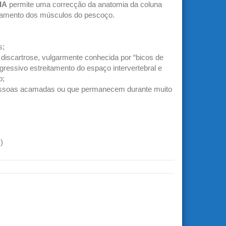
IA
permite uma correcção da anatomia da coluna
axamento dos músculos do pescoço.
s;
 discartrose, vulgarmente conhecida por “bicos de
gressivo estreitamento do espaço intervertebral e
o;
ssoas acamadas ou que permanecem durante muito
)