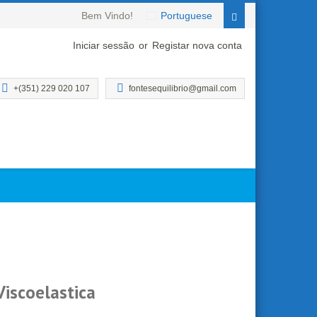
Bem Vindo!
Portuguese
Iniciar sessão
or
Registar nova conta
+(351) 229 020 107
fontesequilibrio@gmail.com
Viscoelastica