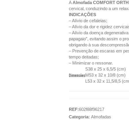
A
Almofada COMFORT ORTH
cervical, conduzindo a um rel
INDICAÇÕES
– Alívio de cefaleias;
– Alívio da dor e rigidez cervicai
– Alívio da doença degenerativa
papagaio”, evitando assim o pro
obrigando à sua descompressã
– Prevenção de escaras em pe
tempo deitadas;
– Minimizar o ressonar.
S
38 x 25 x 6,5/5 (cm)
Dimensões
M
53 x 32 x 10/8 (cm)
L
53 x 32 x 11,5/8,5 (cm
REF:
602f88f96217
Categoria:
Almofadas