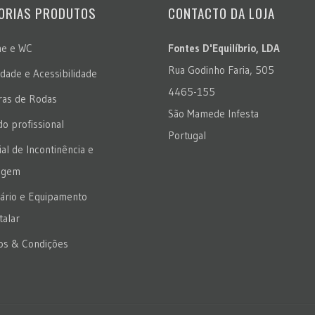
ORIAS PRODUTOS
CONTACTO DA LOJA
ne e WC
Fontes D'Equilíbrio, LDA
Rua Godinho Faria, 505
idade e Acessibilidade
4465-155
ras de Rodas
São Mamede Infesta
do profissional
Portugal
al de Incontinência e
agem
iário e Equipamento
talar
s & Condições