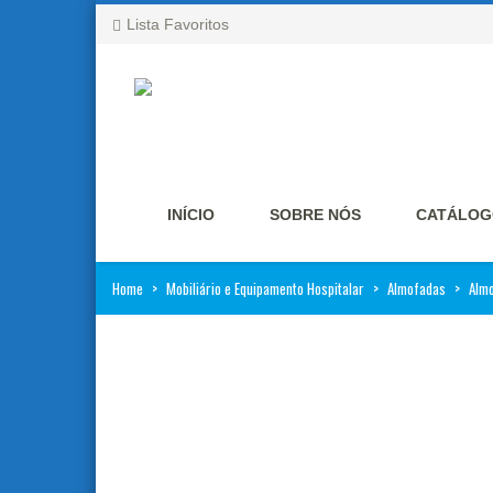
Lista Favoritos
INÍCIO
SOBRE NÓS
CATÁLOG
Home
>
Mobiliário e Equipamento Hospitalar
>
Almofadas
>
Almo