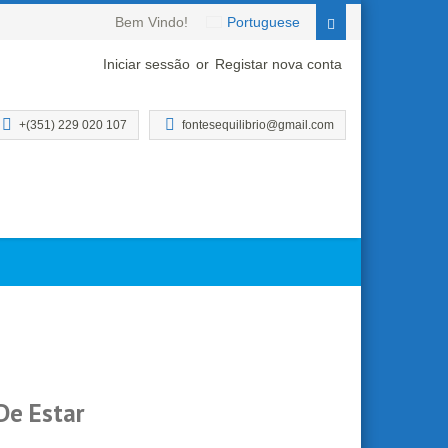
Bem Vindo!
Portuguese
Iniciar sessão
or
Registar nova conta
+(351) 229 020 107
fontesequilibrio@gmail.com
De Estar