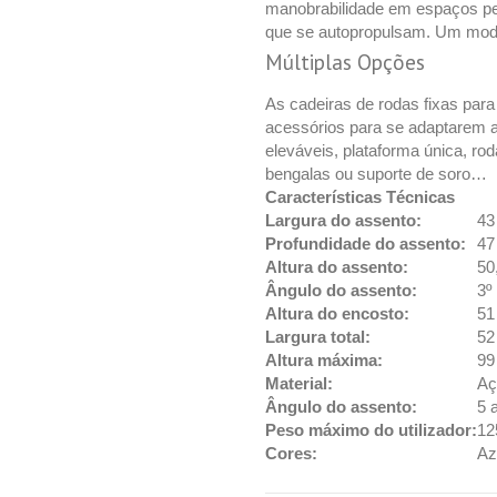
manobrabilidade em espaços peq
que se autopropulsam. Um mode
Múltiplas Opções
As cadeiras de rodas fixas par
acessórios para se adaptarem a
eleváveis, plataforma única, ro
bengalas ou suporte de soro…
Características Técnicas
Largura do assento:
43
Profundidade do assento:
47
Altura do assento:
50
Ângulo do assento:
3º
Altura do encosto:
51
Largura total:
52
Altura máxima:
99
Material:
Aç
Ângulo do assento:
5 
Peso máximo do utilizador:
12
Cores:
Az