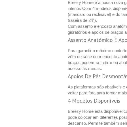
Breezy Home é a nossa nova gam
interior. Com 4 modelos disponí
(standard ou reclinável) e do 
traseira de 24″).
Com assento e encosto anatómic
gisratórios e apoios de braços 
Assento Anatómico E Apo
Para garantir o máximo confor
vêm de série com encosto anat
braços podem-se retirar ou abate
acesso às mesas.
Apoios De Pés Desmontáve
As plataformas são abatíveis e
voltar para fora para tornar mai
4 Modelos Disponíveis
Breezy Home está disponível c
pode colocar em diferentes pos
descanso. Permite também sel