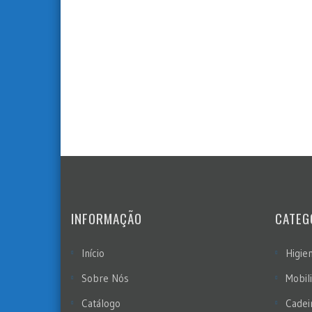
INFORMAÇÃO
CATEG
Início
Higie
Sobre Nós
Mobil
Catálogo
Cadei