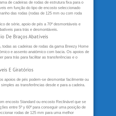
a de cadeiras de rodas de estrutura fixa para o
veis em função do tipo de encosto seleccionado
tamanho das rodas (rodas de 125 mm ou com roda
o de série, apoio de pés a 70º desmontáveis e
abatíveis para trás e desmontáveis.
io De Braços Abatíveis
to, todas as cadeiras de rodas da gama Breezy Home
ómico e assento anatómico com bacia. Os apoios de
r para trás para facilitar as transferências e o
is E Giratórios
 os apoios de pés podem-se desmontar facilmente ou
s simples as transferências desde e para a cadeira.
om encosto Standard ou encosto Reclinável que se
ições entre 5º y 60º para conseguir uma posição de
eccionar rodas de 125 mm para uma melhor