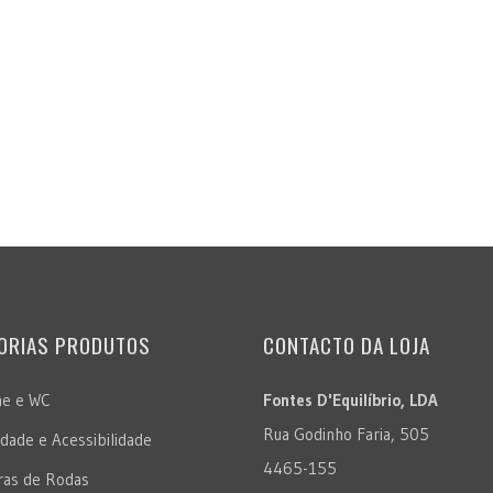
ORIAS PRODUTOS
CONTACTO DA LOJA
ne e WC
Fontes D'Equilíbrio, LDA
Rua Godinho Faria, 505
idade e Acessibilidade
4465-155
ras de Rodas